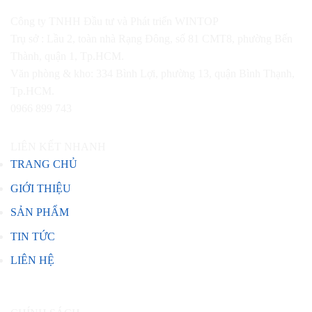
Công ty TNHH Đầu tư và Phát triển WINTOP
Trụ sở : Lầu 2, toàn nhà Rạng Đông, số 81 CMT8, phường Bến
Thành, quận 1, Tp.HCM.
Văn phòng & kho: 334 Bình Lợi, phường 13, quận Bình Thạnh,
Tp.HCM.
0966 899 743
LIÊN KẾT NHANH
TRANG CHỦ
GIỚI THIỆU
SẢN PHẨM
TIN TỨC
LIÊN HỆ